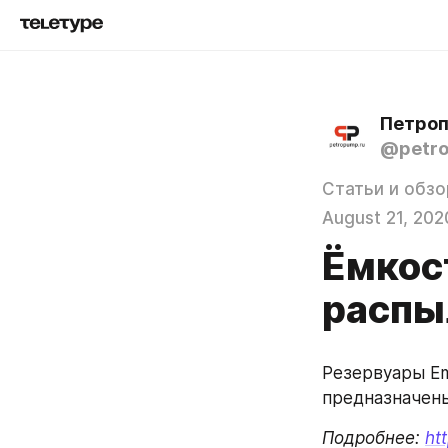
Петро
@petr
Статьи и обз
August 21, 202
Ёмкост
распы
Резервуары Emi
предназначены
Подробнее: 
ht