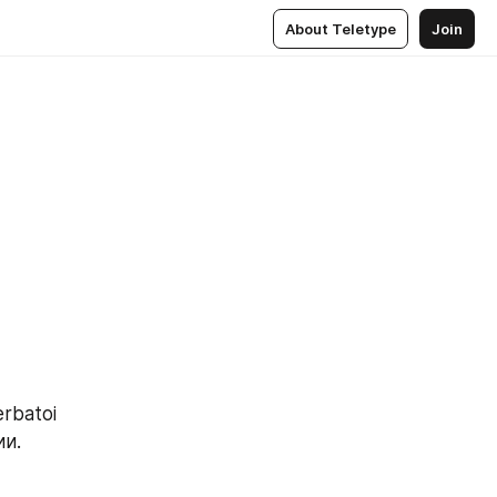
About Teletype
Join
batoi 
и. 