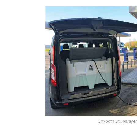
Ёмкости Emilpsrayer
⠀