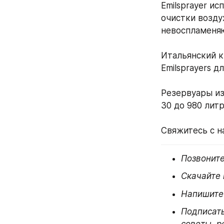
Emilsprayer и
очистки возду
невоспламеня
⠀
Итальянский кр
Emilsprayers 
⠀
Резервуары из
30 до 980 лит
⠀
Свяжитесь с н
Позвоните
Скачайте 
Напишите 
Подписать