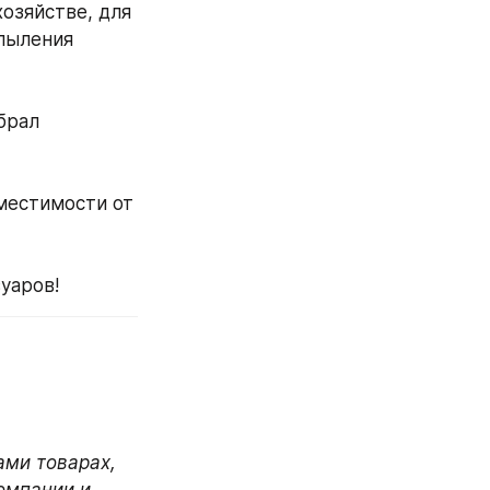
озяйстве, для 
пыления 
брал 
местимости от 
уаров!
ми товарах, 